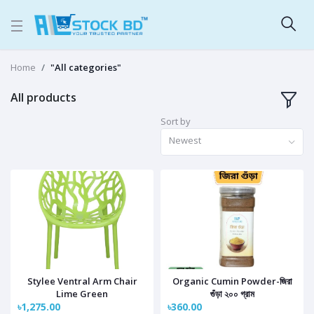
Home
"All categories"
All products
Sort by
Newest
Stylee Ventral Arm Chair
Organic Cumin Powder-জিরা
Lime Green
গুঁড়া ২০০ গ্রাম
৳1,275.00
৳360.00